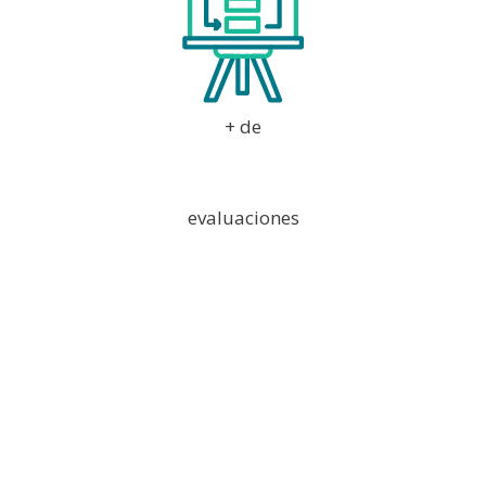
+ de
10223
evaluaciones
Llena el formulario
y te contactaremos
para darte toda la
información que