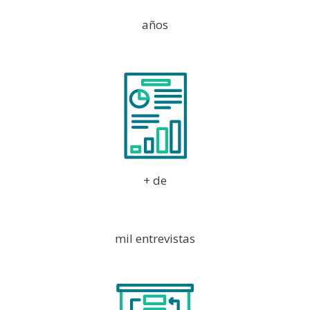
años
+ de
15
mil entrevistas